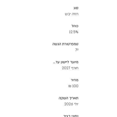
סוג
רוזה יבש
כוהל
12.5%
טמפרטורת‭ ‬הגשה
7º
מיועד‭ ‬ליישון‭ ‬עד
‭...‬
חורף 2027
מחיר‭ ‬
100 ₪‭
תאריך‭ ‬השקה
יולי 2026
‬
נתוני‭ ‬בציר