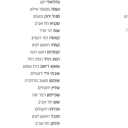
נחליאלי
יינון
נעמה
משמר איילון
ש
סגול ירוק
נטעים
סקרא
תל אביב
ענת
הר אדר
קווטרו
הוד השרון
קמחי
ראשון לציון
קנתרוס
ראש העין
רמת רחל
רמת רחל
שאטו דיאם
בית שמש
שבתי ח"י
ירושלים
שיפמן
מושב מרחביה
שליין
ירושלים
שפילמן
כפר יונה
שש
תל אביב
תהילה
ירושלים
תובל
ראשון לציון
תלתן
תל אביב