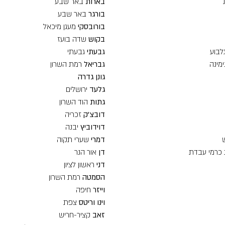
בארות
באר שבע
בורגר
באר שבע
בורובסקי
מעגן מיכאל
בקוש
שדה בועז
לבוע
גבעתי
גבעתי
ימינה
גבריאל
רמת השרון
גונן גדרה
גלעד
ירושלים
גתות
הוד השרון
דובצ'ק
זכריה
דוידוביץ
יבנה
דמרי
שערי תקוה
 כרמי עבדת
דן
אור הנר
דני
ראשון לציון
הסמטה
רמת השרון
וייזר
חיפה
וינו וריטס
צפת
זאב
קציר-חריש