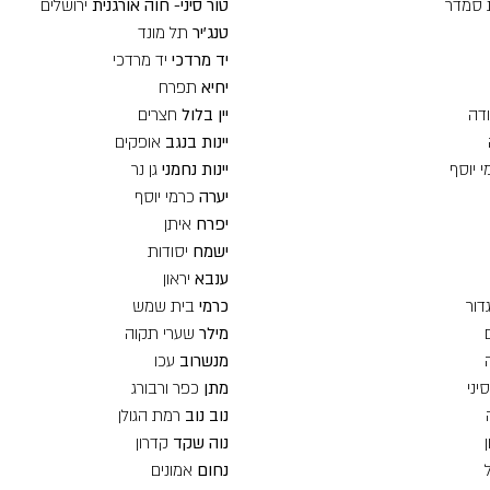
 סמדר
טור סיני- חוה אורגנית
ירושלים
טנג'יר
תל מונד
יד מרדכי
יד מרדכי
יחיא
תפרח
ודה
יין בלול
חצרים
יינות בנגב
אופקים
י יוסף
יינות נחמני
גן נר
יערה
כרמי יוסף
יפרח
איתן
ישמח
יסודות
ענבא
יראון
דור
כרמי
בית שמש
מילר
שערי תקוה
מנשרוב
עכו
סיני
מתן
כפר ורבורג
נוב נוב
רמת הגולן
נוה שקד
קדרון
נחום
אמונים