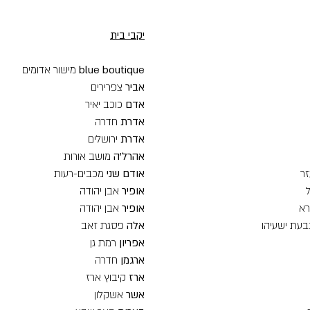
יקבי בית
blue boutique
מישור אדומים
אביר
צפרירים
אדם
כוכב יאיר
אדרת
חדרה
אדרת
ירושלים
אהרל'ה
מושב אורות
ר
אודם שני
מכבים-רעות
אופיר
אבן יהודה
רא
אופיר
אבן יהודה
בעת ישעיהו
אלה
פסגת זאב
אפריון
רמת גן
ארגמן
חדרה
ארז
קיבוץ ארז
אשר
אשקלון