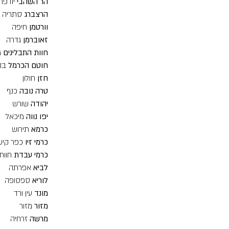
הר השהבי
יודפת
הרצברג
סתריה
וורטמן
חיפה
זאוברמן
גדרה
חוות התבלינים
ג
חוטם הכרמל
בנ
חזן
חולון
טרה נובה
כנף
יהודה
שורש
יפו נווה
מיכאל
כרמא
תירוש
כרמי זיו
כפר קיש
כרמי עבדת
חוות
לביא
אפרתה
לוריא
ספסופה
מונד
עין ורד
מזור
מזור
מרשה
זרחיה