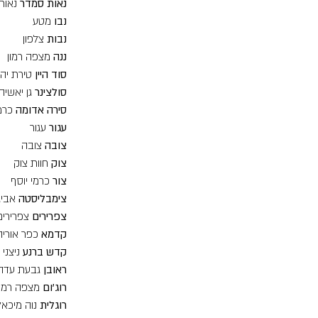
נאות סמדר
נאות
נבו
מטע
נבות
צלפון
ננה
מצפה רמון
סוד היין
טירת יה
סולצינר
גן יאשיה
סירה אדומה
כרמ
עגור
עגור
צובה
צובה
צוק
חוות צוק
צור
כרמי יוסף
צימבליסטה
אביג
צפרירים
צפרירים
קדמא
כפר אוריה
קדש ברנע
ניצני 
ראובן
גבעת עדה
רוג'ום
מצפה רמון
רוגלית
נוה מיכאל