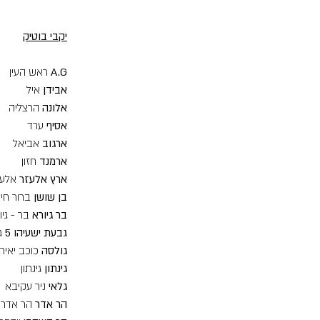
יקבי בוטיק
A.G
ראש העין
אבידן
איל
אלונה
הרצליה
אסיף
ערד
ארגוב
אביאל
ארמנד
חזון
ארץ אלעזר
אלעז
בן שושן
ברור חיל
בר גיורא
בר - גיו
גבעת ישעיהו 5
ג
גולסה
כוכב יאיר
גינתון
גינתון
גלאי
ניר עקיבא
הר אדר
הר אדר