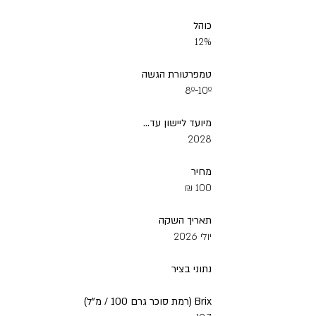
כוהל
12%
טמפרטורת‭ ‬הגשה
8º-10º
מיועד‭ ‬ליישון‭ ‬עד
‭...‬
2028
מחיר‭ ‬
100 ₪‭
תאריך‭ ‬השקה
יולי 2026
‬
נתוני‭ ‬בציר
Brix (‬רמת‭ ‬סוכר‭ ‬גרם‭ / ‬100‭ ‬מ‭"‬ל)