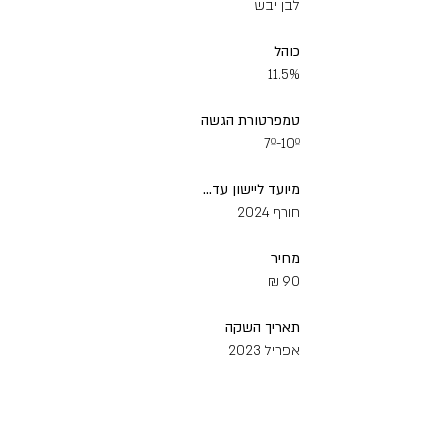
לבן יבש
כוהל
11.5%
טמפרטורת‭ ‬הגשה
7º-10º
מיועד‭ ‬ליישון‭ ‬עד‭...‬
חורף 2024
מחיר‭ ‬
90 ₪
תאריך‭ ‬השקה
אפריל 2023
נתוני‭ ‬בציר
Brix (‬רמת‭ ‬סוכר‭ ‬גרם‭ / ‬100‭ ‬מ‭"‬ל)