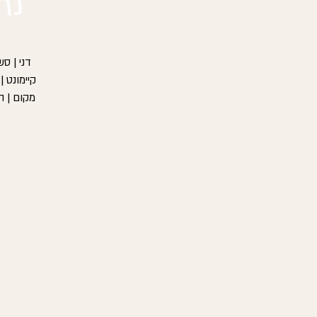
נת
קיימונט |