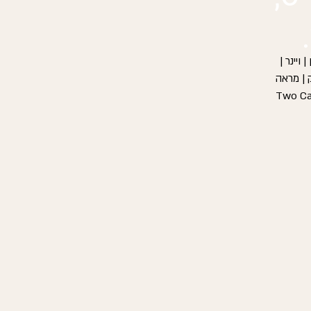
 אמאוס | מואה | גסקון | Vin d'ore | ויטמן | ויינר |
ק | מראה
ות והליקרים של ענת | הסמטה | יין גת שחם | היין של רועי | Two Cats