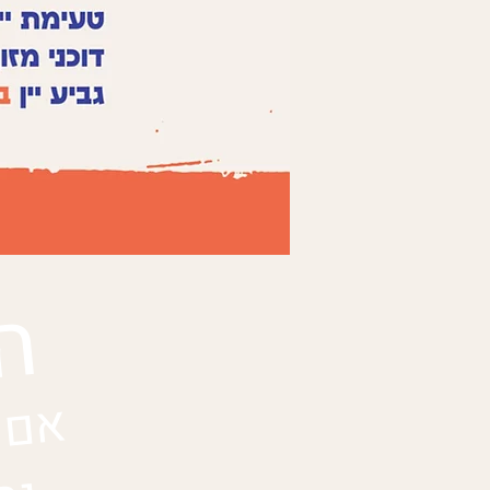
הכ
אם 