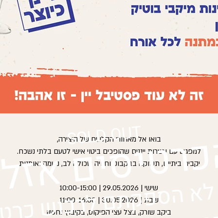
SOLD OUT
רטיסים אזלו
בואו אל מאחורי הקלעים של היצירה,
למפגש עם עשרות ייננים שהופכים ביטוי אישי לטעם בלתי נשכח.
יקבים ביתיים, תשוקה בבקבוק וחוויה שכולה לב, נשמה ואומנות.
לא הספקתם לרכוש כרטי
שישי | 29.05.2026 | 10:00-15:00
שבת | 30.05.2026 | 11:00-16:00
ביקב שורק, בצל עצי הפיקוס, בקיבוץ נחשון