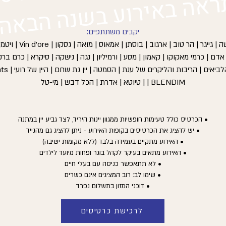
ראה באירוע בשנה הבאה.
יקבים משתתפים:
דני | סשה | גייגר | הר טוב | ארגוב | בוסתן |
 אדם | כרמי מאקוקו | קאמון | מסע | ורמיליון | נגה | נישקה | סיקרא | כרם בר
מקום | הלביאים | הריב
| BLENDIM | טיוטא | אדרת | הכל דבש | מי-טל
• הכרטיס כולל טעימות חופשיות ממגוון יינות היריד, לצד גביע יין במתנה
• יש להציג את הכרטיסים בקופות האירוע - ניתן להציג גם מהנייד
• האירוע מתקיים בעמידה בלבד (ללא מקומות ישיבה)
• האירוע מתאים בעיקר לקהל בוגר ופחות מיועד לילדים
• לא תתאפשר כניסה עם בעלי חיים
• שימו לב: רוב המציגים אינם כשרים
• דוכני המזון בתשלום נפרד
לרכישת כרטיסים